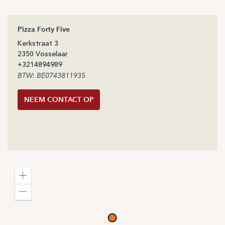
Pizza Forty Five
Kerkstraat
3
2350
Vosselaar
+32
14894989
BTW: BE0743811935
NEEM CONTACT OP
Zoom
in
Zoom
out