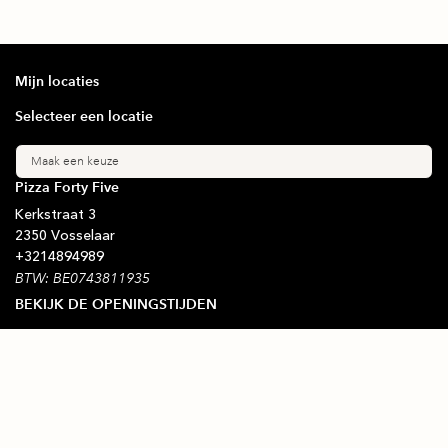
Mijn locaties
Selecteer een locatie
Maak een keuze
Pizza Forty Five
Kerkstraat
3
2350
Vosselaar
+32
14894989
BTW: BE0743811935
BEKIJK DE OPENINGSTIJDEN
Blijf op de hoogte
Schrijf je in voor onze nieuwsbrief